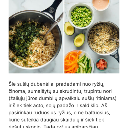
Šie sušių dubenėliai pradedami nuo ryžių,
žinoma, sumaišytų su skrudintu, trupintu nori
(žaliųjų jūros dumblių apvalkalu sušių ritiniams)
ir šiek tiek acto, sojų padažo ir saldiklio. Aš
pasirinkau ruduosius ryžius, o ne baltuosius,
kurie suteikia daugiau skaidulų ir šiek tiek
riešutų skonio. Tada ryžius apibarsčiau