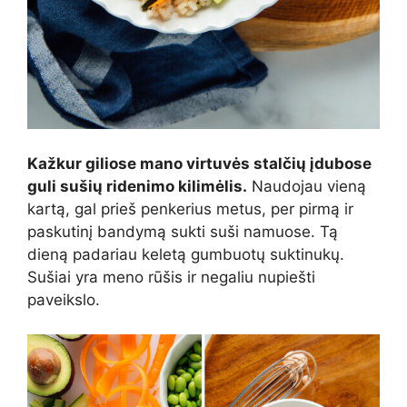
Kažkur giliose mano virtuvės stalčių įdubose
guli sušių ridenimo kilimėlis.
Naudojau vieną
kartą, gal prieš penkerius metus, per pirmą ir
paskutinį bandymą sukti suši namuose. Tą
dieną padariau keletą gumbuotų suktinukų.
Sušiai yra meno rūšis ir negaliu nupiešti
paveikslo.