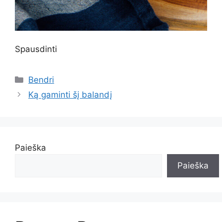
Spausdinti
Kategorijos
Bendri
Ką gaminti šį balandį
Paieška
Paieška