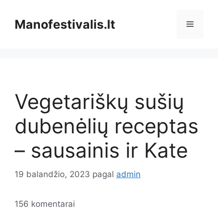
Pereiti
prie
Manofestivalis.lt
Meniu
turinio
Vegetariškų sušių
dubenėlių receptas
– sausainis ir Kate
19 balandžio, 2023
pagal
admin
156 komentarai