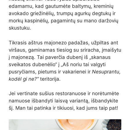
edamamu, kad gautumėte baltymų, kreminių
avokado griežinėlių, trumpų agurkų degtukų ir
morkų kaspinėlių, pagamintų su mano daržovių
skustuku.
Tikrasis aštrus majonezo padažas, užpiltas ant
viršaus, gaminamas tiesiog su sriracha, įmaišytu
į majonezą. Tai paverčia dubenį iš „skanaus
sveikatos dubenėlio“ į „Aš noriu tai valgyti
pusryčiams, pietums ir vakarienei ir
Nesuprantu,
kodėl gi ne?”
teritorija.
Jei vertinate sušius restoranuose ir norėtumėte
namuose išbandyti laisvą variantą, išbandykite
šį. Man tai patinka ir tikiuosi, kad jums taip pat!