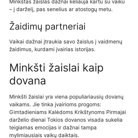
Minkštas žaislas dažnai keliauja kartu su vaiku
– į darželį, pas senelius ar atostogų metu.
Žaidimų partneriai
Vaikai dažnai įtraukia savo žaislus į vaidmenų
žaidimus, kurdami įvairias istorijas.
Minkšti žaislai kaip
dovana
Minkšti žaislai yra viena populiariausių dovanų
vaikams. Jie tinka įvairioms progoms:
Gimtadieniams Kalėdoms Krikštynoms Pirmajai
darželio dienai Tokios dovanos visada sukelia
teigiamas emocijas ir dažnai tampa
mylimiausiais vaikų daiktais.