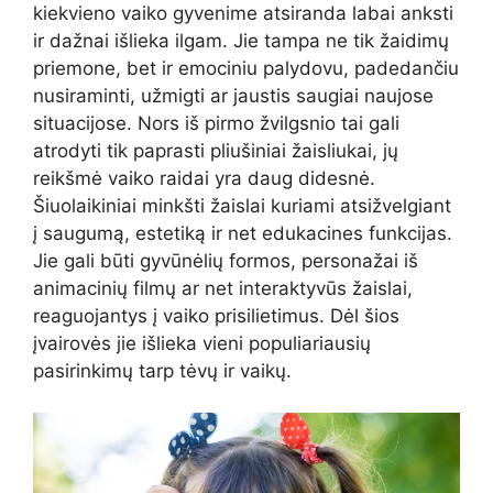
kiekvieno vaiko gyvenime atsiranda labai anksti
ir dažnai išlieka ilgam. Jie tampa ne tik žaidimų
priemone, bet ir emociniu palydovu, padedančiu
nusiraminti, užmigti ar jaustis saugiai naujose
situacijose. Nors iš pirmo žvilgsnio tai gali
atrodyti tik paprasti pliušiniai žaisliukai, jų
reikšmė vaiko raidai yra daug didesnė.
Šiuolaikiniai minkšti žaislai kuriami atsižvelgiant
į saugumą, estetiką ir net edukacines funkcijas.
Jie gali būti gyvūnėlių formos, personažai iš
animacinių filmų ar net interaktyvūs žaislai,
reaguojantys į vaiko prisilietimus. Dėl šios
įvairovės jie išlieka vieni populiariausių
pasirinkimų tarp tėvų ir vaikų.