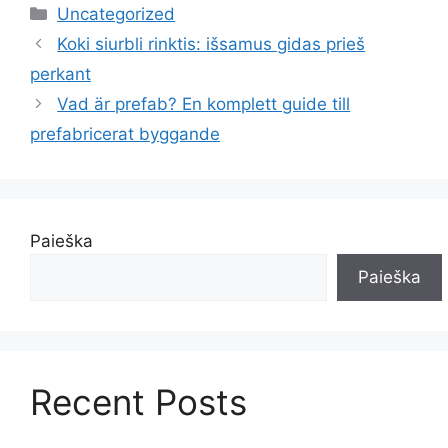
Kategorijos
Uncategorized
Koki siurbli rinktis: išsamus gidas prieš
perkant
Vad är prefab? En komplett guide till
prefabricerat byggande
Paieška
Paieška
Recent Posts