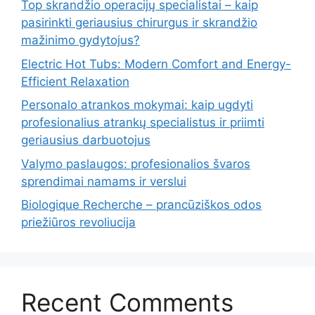
Top skrandžio operacijų specialistai – kaip
pasirinkti geriausius chirurgus ir skrandžio
mažinimo gydytojus?
Electric Hot Tubs: Modern Comfort and Energy-
Efficient Relaxation
Personalo atrankos mokymai: kaip ugdyti
profesionalius atrankų specialistus ir priimti
geriausius darbuotojus
Valymo paslaugos: profesionalios švaros
sprendimai namams ir verslui
Biologique Recherche – prancūziškos odos
priežiūros revoliucija
Recent Comments