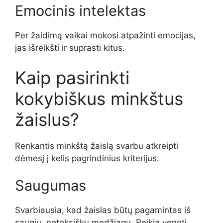
Emocinis intelektas
Per žaidimą vaikai mokosi atpažinti emocijas,
jas išreikšti ir suprasti kitus.
Kaip pasirinkti
kokybiškus minkštus
žaislus?
Renkantis minkštą žaislą svarbu atkreipti
dėmesį į kelis pagrindinius kriterijus.
Saugumas
Svarbiausia, kad žaislas būtų pagamintas iš
saugių, netoksiškų medžiagų. Reikia vengti