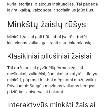
kuria istorijas, dialogus ir situacijas. Tai padeda
lavinti kalbą, vaizduotę ir socialinius įgūdžius.
Minkštų žaislų rūšys
Minkšti žaislai gali būti labai įvairūs, todėl
kiekvienas vaikas gali rasti sau tinkamiausią.
Klasikiniai pliušiniai žaislai
Tai dažniausiai gyvūnėlių formos žaislai –
meškiukai, zuikučiai, šuniukai ar katytės. Jie yra
minkšti, paprasti ir labai mėgstami mažų vaikų.
Privalumai: Saugūs mažiems vaikams Lengvai
prižiūrimi Universaliai tinkami
Interaktyvūs minkšti žaislai