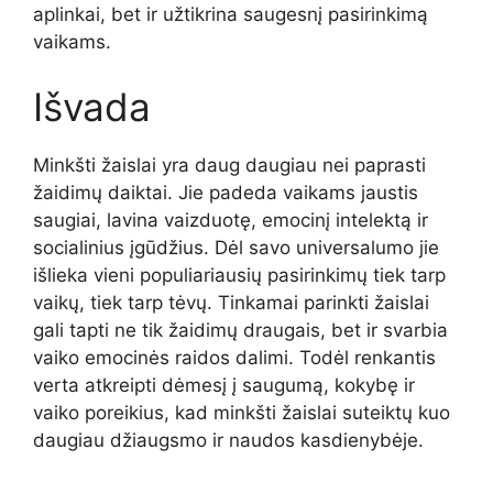
aplinkai, bet ir užtikrina saugesnį pasirinkimą
vaikams.
Išvada
Minkšti žaislai yra daug daugiau nei paprasti
žaidimų daiktai. Jie padeda vaikams jaustis
saugiai, lavina vaizduotę, emocinį intelektą ir
socialinius įgūdžius. Dėl savo universalumo jie
išlieka vieni populiariausių pasirinkimų tiek tarp
vaikų, tiek tarp tėvų. Tinkamai parinkti žaislai
gali tapti ne tik žaidimų draugais, bet ir svarbia
vaiko emocinės raidos dalimi. Todėl renkantis
verta atkreipti dėmesį į saugumą, kokybę ir
vaiko poreikius, kad minkšti žaislai suteiktų kuo
daugiau džiaugsmo ir naudos kasdienybėje.