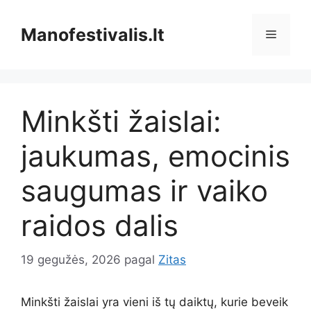
Pereiti
prie
Manofestivalis.lt
Meniu
turinio
Minkšti žaislai:
jaukumas, emocinis
saugumas ir vaiko
raidos dalis
19 gegužės, 2026
pagal
Zitas
Minkšti žaislai yra vieni iš tų daiktų, kurie beveik