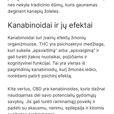
nes nekyla tradicinio dūmų, kuris gaunamas
deginant kanapių žoleles.
Kanabinoidai ir jų efektai
Kanabinoidai turi įvairių efektų žmonių
organizmuose. THC yra psichoaktyvi medžiaga,
kuri sukelia „apsvaitimą” arba „apsvaigimą” ir
gali turėti įtakos nuotaikai, pojūčiams ir
kognityvinei funkcijai. Tai yra vienas iš
pagrindinių kanabinoidų, kurį žmonės ieško,
norėdami patirti psichinį efektą.
Kita vertus, CBD yra kanabinoidas, kuris dažnai
naudojamas dėl savo potencialių gydomųjų
savybių. Jis gali turėti raminamąjį poveikį ir
padėti su skausmu, nerimu, epilepsija ir kitomis