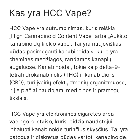
Kas yra HCC Vape?
HCC Vape yra sutrumpinimas, kuris reiškia
„High Cannabinoid Content Vape” arba „Aukšto
kanabinoidų kiekio vape”. Tai yra naujoviškas
būdas pasimėgauti kanabinoidais, kurie yra
cheminės medžiagos, randamos kanapių
augaluose. Kanabinoidai, tokie kaip delta-9-
tetrahidrokanabinolis (THC) ir kanabidiolis
(CBD), turi įvairių efektų žmonių organizmuose,
ir jie plačiai naudojami medicinos ir pramogų
tikslais.
HCC Vape yra elektroninės cigaretės arba
vapingo prietaiso, kuris leidžia naudotojui
inhaluoti kanabinoide turinčius skysčius. Tai yra
patogus ir diskretus būdas vartoti kanabinoide,