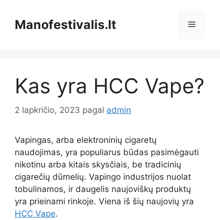
Pereiti
prie
Manofestivalis.lt
Meniu
turinio
Kas yra HCC Vape?
2 lapkričio, 2023
pagal
admin
Vapingas, arba elektroninių cigaretų
naudojimas, yra populiarus būdas pasimėgauti
nikotinu arba kitais skysčiais, be tradicinių
cigarečių dūmelių. Vapingo industrijos nuolat
tobulinamos, ir daugelis naujoviškų produktų
yra prieinami rinkoje. Viena iš šių naujovių yra
HCC Vape
.