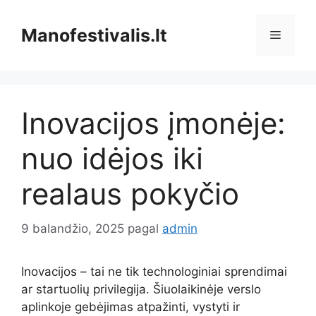
Pereiti
prie
Manofestivalis.lt
Meniu
turinio
Inovacijos įmonėje:
nuo idėjos iki
realaus pokyčio
9 balandžio, 2025
pagal
admin
Inovacijos – tai ne tik technologiniai sprendimai
ar startuolių privilegija. Šiuolaikinėje verslo
aplinkoje gebėjimas atpažinti, vystyti ir