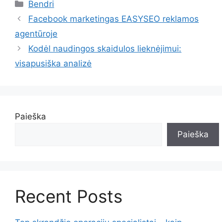
Kategorijos
Bendri
Facebook marketingas EASYSEO reklamos
agentūroje
Kodėl naudingos skaidulos lieknėjimui:
visapusiška analizė
Paieška
Paieška
Recent Posts