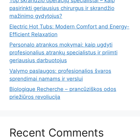
Top skrandžio operacijų specialistai – kaip
pasirinkti geriausius chirurgus ir skrandžio
mažinimo gydytojus?
Electric Hot Tubs: Modern Comfort and Energy-
Efficient Relaxation
Personalo atrankos mokymai: kaip ugdyti
profesionalius atrankų specialistus ir priimti
geriausius darbuotojus
Valymo paslaugos: profesionalios švaros
sprendimai namams ir verslui
Biologique Recherche – prancūziškos odos
priežiūros revoliucija
Recent Comments