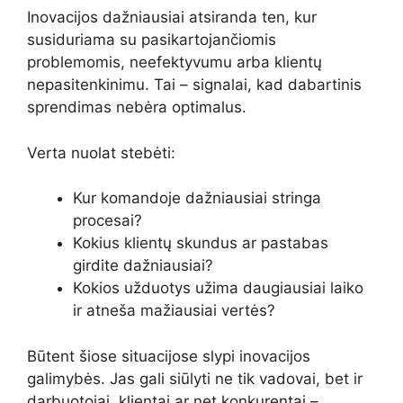
Inovacijos dažniausiai atsiranda ten, kur
susiduriama su pasikartojančiomis
problemomis, neefektyvumu arba klientų
nepasitenkinimu. Tai – signalai, kad dabartinis
sprendimas nebėra optimalus.
Verta nuolat stebėti:
Kur komandoje dažniausiai stringa
procesai?
Kokius klientų skundus ar pastabas
girdite dažniausiai?
Kokios užduotys užima daugiausiai laiko
ir atneša mažiausiai vertės?
Būtent šiose situacijose slypi inovacijos
galimybės. Jas gali siūlyti ne tik vadovai, bet ir
darbuotojai, klientai ar net konkurentai –