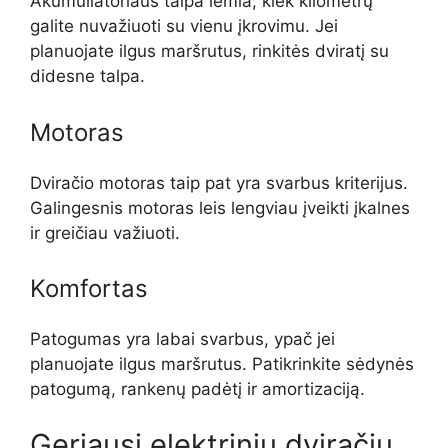
Akumuliatoriaus talpa lemia, kiek kilometrų
galite nuvažiuoti su vienu įkrovimu. Jei
planuojate ilgus maršrutus, rinkitės dviratį su
didesne talpa.
Motoras
Dviračio motoras taip pat yra svarbus kriterijus.
Galingesnis motoras leis lengviau įveikti įkalnes
ir greičiau važiuoti.
Komfortas
Patogumas yra labai svarbus, ypač jei
planuojate ilgus maršrutus. Patikrinkite sėdynės
patogumą, rankenų padėtį ir amortizaciją.
Geriausi elektrinių dviračių