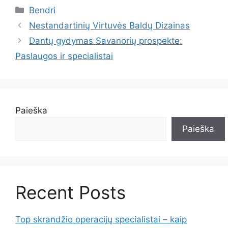
Kategorijos
Bendri
Nestandartinių Virtuvės Baldų Dizainas
Dantų gydymas Savanorių prospekte:
Paslaugos ir specialistai
Paieška
Paieška
Recent Posts
Top skrandžio operacijų specialistai – kaip