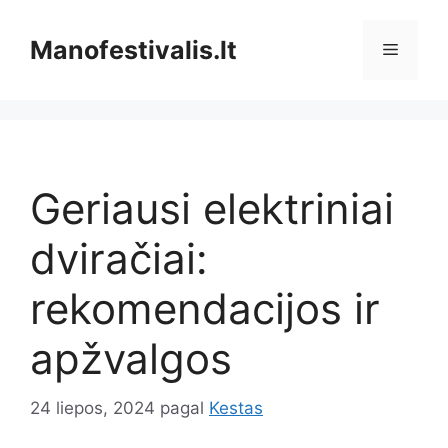
Pereiti
prie
Manofestivalis.lt
Meniu
turinio
Geriausi elektriniai
dviračiai:
rekomendacijos ir
apžvalgos
24 liepos, 2024
pagal
Kestas