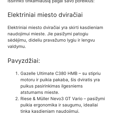
išsirinkti tinkamiausią pagal savo poreikius:
Elektriniai miesto dviračiai
Elektriniai miesto dviračiai yra skirti kasdieniam
naudojimui mieste. Jie pasižymi patogiu
sėdėjimu, dideliu pravažumo lygiu ir lengvu
valdymu.
Pavyzdžiai:
Gazelle Ultimate C380 HMB – su stipriu
motoru ir puikia pakaba, šis dviratis yra
puikus pasirinkimas ilgesniems
atstumams mieste.
Riese & Müller Nevo3 GT Vario – pasižymi
puikia ergonomika ir saugumu, idealiai
tinka kasdieniam naudojimui.