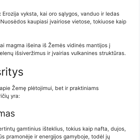
:
Erozija vyksta, kai oro sąlygos, vanduo ir ledas
 Nuosėdos kaupiasi įvairiose vietose, tokiuose kaip
kai magma išeina iš Žemės vidinės mantijos į
pelenų išsiveržimus ir įvairias vulkanines struktūras.
ritys
 apie Žemę plėtojimui, bet ir praktiniams
čių yra:
imas
rtintų gamtinius išteklius, tokius kaip nafta, dujos,
rbūs pramonėje ir energijos gamyboje, todėl jų