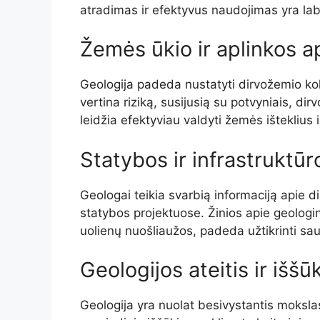
atradimas ir efektyvus naudojimas yra lab
Žemės ūkio ir aplinkos a
Geologija padeda nustatyti dirvožemio kok
vertina riziką, susijusią su potvyniais, di
leidžia efektyviau valdyti žemės išteklius 
Statybos ir infrastruktūr
Geologai teikia svarbią informaciją apie d
statybos projektuose. Žinios apie geologi
uolienų nuošliaužos, padeda užtikrinti sau
Geologijos ateitis ir iššūk
Geologija yra nuolat besivystantis mokslas,