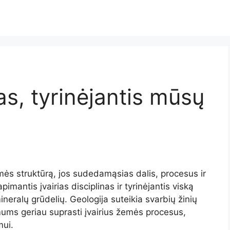
as, tyrinėjantis mūsų
mės struktūrą, jos sudedamąsias dalis, procesus ir
pimantis įvairias disciplinas ir tyrinėjantis viską
ineralų grūdelių. Geologija suteikia svarbių žinių
mums geriau suprasti įvairius žemės procesus,
mui.