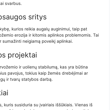
ai svarbus.
psaugos sritys
ybę, kurios reikia augalų auginimui, taip pat
rvožemio erozija ir kitomis aplinkos problemomis. Tai
ir sumažinti neigiamą poveikį aplinkai.
os projektai
irvožemio ir uolienų stabilumą, kas yra būtina
nius pavojus, tokius kaip žemės drebėjimai ar
gų ir tvarų statybos darbą.
iai
 kuris susiduria su įvairiais iššūkiais. Vienas iš