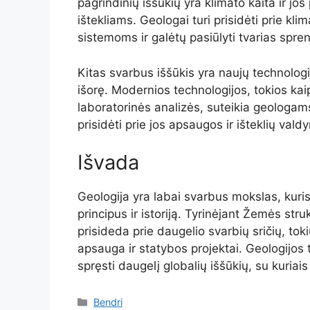
pagrindinių iššūkių yra klimato kaita ir 
ištekliams. Geologai turi prisidėti prie kl
sistemoms ir galėtų pasiūlyti tvarias spr
Kitas svarbus iššūkis yra naujų technologi
išorę. Modernios technologijos, tokios kai
laboratorinės analizės, suteikia geologam
prisidėti prie jos apsaugos ir išteklių vald
Išvada
Geologija yra labai svarbus mokslas, ku
principus ir istoriją. Tyrinėjant Žemės stru
prisideda prie daugelio svarbių sričių, tok
apsauga ir statybos projektai. Geologijos t
spręsti daugelį globalių iššūkių, su kuriai
Kategorijos
Bendri