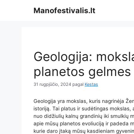
Pereiti
Manofestivalis.lt
prie
turinio
Geologija: moksl
planetos gelmes
31 rugpjūčio, 2024
pagal
Kestas
Geologija yra mokslas, kuris nagrinėja Že
istoriją. Tai platus ir sudėtingas mokslas, a
nuo didžiulių kalnų grandinių iki smulkių m
apie mūsų planetos evoliuciją ir padeda 
kurie daro įtaką mūsų kasdieniam gyveni