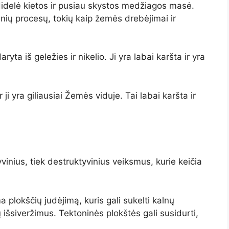
 didelė kietos ir pusiau skystos medžiagos masė.
ių procesų, tokių kaip žemės drebėjimai ir
ryta iš geležies ir nikelio. Ji yra labai karšta ir yra
 ji yra giliausiai Žemės viduje. Tai labai karšta ir
vinius, tiek destruktyvinius veiksmus, kurie keičia
 plokščių judėjimą, kuris gali sukelti kalnų
išsiveržimus. Tektoninės plokštės gali susidurti,