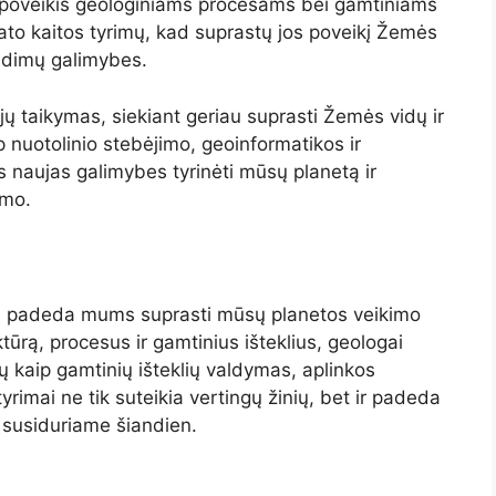
jos poveikis geologiniams procesams bei gamtiniams
imato kaitos tyrimų, kad suprastų jos poveikį Žemės
endimų galimybes.
jų taikymas, siekiant geriau suprasti Žemės vidų ir
p nuotolinio stebėjimo, geoinformatikos ir
s naujas galimybes tyrinėti mūsų planetą ir
ymo.
ris padeda mums suprasti mūsų planetos veikimo
ktūrą, procesus ir gamtinius išteklius, geologai
ių kaip gamtinių išteklių valdymas, aplinkos
yrimai ne tik suteikia vertingų žinių, bet ir padeda
s susiduriame šiandien.