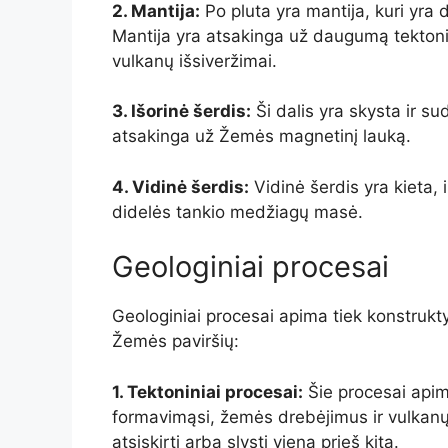
2. Mantija:
Po pluta yra mantija, kuri yra
Mantija yra atsakinga už daugumą tektonin
vulkanų išsiveržimai.
3. Išorinė šerdis:
Ši dalis yra skysta ir suda
atsakinga už Žemės magnetinį lauką.
4. Vidinė šerdis:
Vidinė šerdis yra kieta, ir
didelės tankio medžiagų masė.
Geologiniai procesai
Geologiniai procesai apima tiek konstrukty
Žemės paviršių:
1. Tektoniniai procesai:
Šie procesai apima
formavimąsi, žemės drebėjimus ir vulkanų 
atsiskirti arba slysti viena prieš kitą.