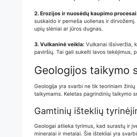
2. Erozijos ir nuosėdų kaupimo procesai
suskaido ir perneša uolienas ir dirvožemį.
upių slėniai ar jūros dugnas.
3. Vulkaninė veikla:
Vulkanai išsiveržia, 
paviršių. Tai gali sukelti lavos tekėjimus, 
Geologijos taikymo s
Geologija yra svarbi ne tik teoriniam žinių
taikymams. Keletas pagrindinių taikymo sri
Gamtinių išteklių tyrinėj
Geologai atlieka tyrimus, kad surastų ir įve
mineralai ir metalai. Šie ištekliai yra sva