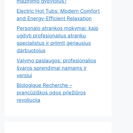
mažinimo gydytojus?
Electric Hot Tubs: Modern Comfort
and Energy-Efficient Relaxation
Personalo atrankos mokymai: kaip
ugdyti profesionalius atrankų
specialistus ir priimti geriausius
darbuotojus
Valymo paslaugos: profesionalios
švaros sprendimai namams ir
verslui
Biologique Recherche –
prancūziškos odos priežiūros
revoliucija